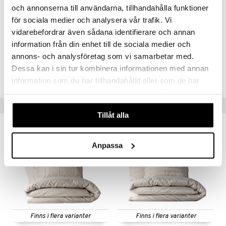
Påslakanset i storlek 230x220 innehåller ett påslakan för
och annonserna till användarna, tillhandahålla funktioner
standardtäcke och två örngott.
för sociala medier och analysera vår trafik. Vi
vidarebefordrar även sådana identifierare och annan
Artikelnr
information från din enhet till de sociala medier och
IHA38-1-BR
annons- och analysföretag som vi samarbetar med.
Dessa kan i sin tur kombinera informationen med annan
Lägsta pris senaste 30 dagarna: 539 kr
information som du har tillhandahållit eller som de har
samlat in när du har använt deras tjänster. Du godkänner
våra cookies vid fortsatt användande av vår webbplats.
Tips till dig
Tillåt alla
Anpassa
Finns i flera varianter
Finns i flera varianter