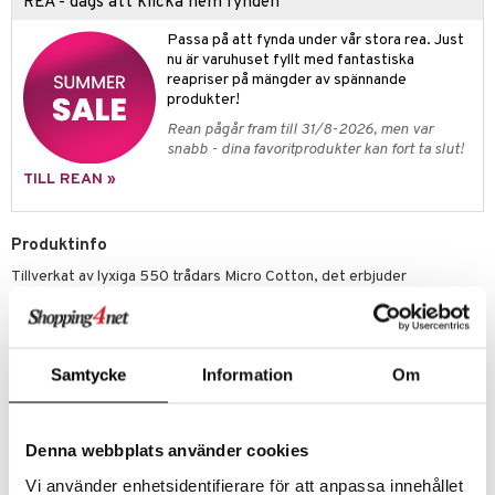
REA - dags att klicka hem fynden
Passa på att fynda under vår stora rea. Just
nu är varuhuset fyllt med fantastiska
reapriser på mängder av spännande
produkter!
Rean pågår fram till 31/8-2026, men var
snabb - dina favoritprodukter kan fort ta slut!
TILL REAN »
Produktinfo
Tillverkat av lyxiga 550 trådars Micro Cotton, det erbjuder
exceptionell andningsförmåga och TempSync-teknologi för optimal
temperatur- och fuktreglering.
Finns i flera storlekar och färger.
Storlek: 230 x 220 cm
Samtycke
Information
Om
Material: 100% Micro Cotton, vävning 550 trådar/10 kv.cm.
Fördelar: Mjukt, slätt, mycket andningsbart, TempSync-teknologi för
temperatur-/fuktreglering.
Certifierad: OEKO-TEX STANDARD 100 (allergenfri).
Denna webbplats använder cookies
Skötsel: Maskintvätt (skonsamt program, max 60°C).
Vi använder enhetsidentifierare för att anpassa innehållet