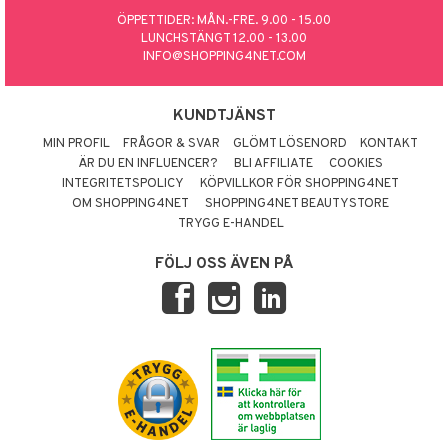
ÖPPETTIDER: MÅN.-FRE. 9.00 - 15.00
LUNCHSTÄNGT 12.00 - 13.00
INFO@SHOPPING4NET.COM
KUNDTJÄNST
MIN PROFIL
FRÅGOR & SVAR
GLÖMT LÖSENORD
KONTAKT
ÄR DU EN INFLUENCER?
BLI AFFILIATE
COOKIES
INTEGRITETSPOLICY
KÖPVILLKOR FÖR SHOPPING4NET
OM SHOPPING4NET
SHOPPING4NET BEAUTYSTORE
TRYGG E-HANDEL
FÖLJ OSS ÄVEN PÅ