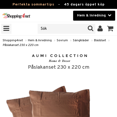
Perfekta sommartips
-
45 dagars öppet köp
Hem & Inredning
RKEN
Skönhet
JER
ODUKTER
Kontaktlinser
Shopping4net
»
Hem & Inredning
»
Sovrum
»
Sängkläder
»
Bäddset
»
Påslakanset 230 x 220 cm
TKORT
Hälsokost
Apotek
Påslakanset 230 x 220 cm
sinredning
Fitness
g
textilier
mpor
Hem & Inredning
g
stillbehör
bler
ngstillbehör
Leksaker, Barn & Baby
ronik
msdekoration
r
e & krokar
Varumärken
dslampor
et
msförvaring
us
Kampanjer
lampor
g
stextilier
tor & Ljusstakar
varing