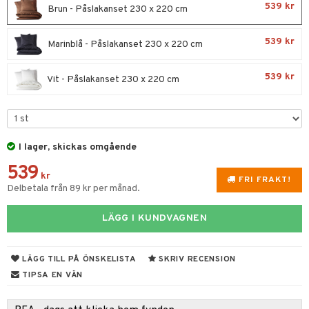
& Plädar
liv
til
539 kr
Brun - Påslakanset 230 x 220 cm
 & svar
vtillbehör
tilier
Grilltillbehör
 & Muggar
produkt
539 kr
Marinblå - Påslakanset 230 x 220 cm
kknivar
Kryddkvarnar
elningen
l- & Grönsaksknivar
& insektsskydd
ngstillbehör
539 kr
Vit - Påslakanset 230 x 220 cm
tik
rbrädor
dskuddar
k
nnor
cialknivar
textilier
rdsredskap
way / Outdoor
ddset
sbelysning
skor
ar
I lager, skickas omgående
dar & Täcken
539
lådor
e
ietter
& Bakformar
kr
FRI FRAKT!
Delbetala från 89 kr per månad.
an & Örngott
moskannor
pa tallrikar
gningsfat & Skålar
rmosmuggar
tallrikar
Bartillbehör
LÄGG I KUNDVAGNEN
LÄGG TILL PÅ ÖNSKELISTA
SKRIV RECENSION
TIPSA EN VÄN