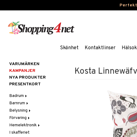
Perfek
Skönhet
Kontaktlinser
Hälsok
VARUMÄRKEN
Kosta Linnewäfv
KAMPANJER
NYA PRODUKTER
PRESENTKORT
Badrum
Barnrum
Badrumsinredning
Belysning
Badrumstextilier
Barnlampor
Förvaring
Badrumstillbehör
Barnmöbler
Belysningstillbehör
Hemelektronik
Barnrumsdekoration
Lampor
Hängare & krokar
I skafferiet
Barnrumsförvaring
LED-ljus
Hyllor
Ljud
Bordslampor