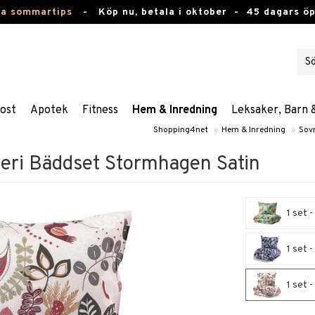
ta sommartips
-
Köp nu, betala i oktober -
45 dagars ö
ost
Apotek
Fitness
Hem & Inredning
Leksaker, Barn 
Shopping4net
»
Hem & Inredning
»
Sov
eri Bäddset Stormhagen Satin
1 set 
1 set 
1 set 