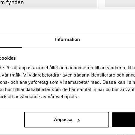
hem fynden
tt fynda under vår stora rea. Just nu är varuhuset
fantastiska reapriser på mängder av spännande
!
 fram till 31/8-2026, men var snabb - dina
ukter kan fort ta slut!
Information
N »
cookies
Finns i flera
e för att anpassa innehållet och annonserna till användarna, tillh
Påslakanset 1
ste satin, levereras med ett örngott och ett
cm
vår trafik. Vi vidarebefordrar även sådana identifierare och anna
AUMI COLLECT
nnons- och analysföretag som vi samarbetar med. Dessa kan i sin
439
kr
har tillhandahållit eller som de har samlat in när du har använt
ortsatt användande av vår webbplats.
Anpassa
43 kr