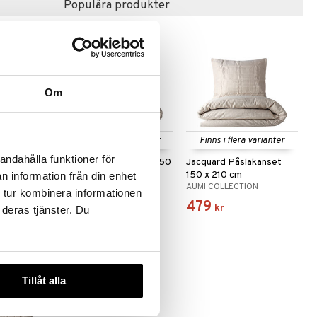
Populära produkter
Om
 varianter
Finns i flera varianter
Finns i flera varianter
andahålla funktioner för
50 x 210
Randigt Påslakanset 150
Jacquard Påslakanset
x 210 cm
150 x 210 cm
n information från din enhet
ION
AUMI COLLECTION
AUMI COLLECTION
 tur kombinera informationen
479
479
kr
kr
 deras tjänster. Du
Tillåt alla