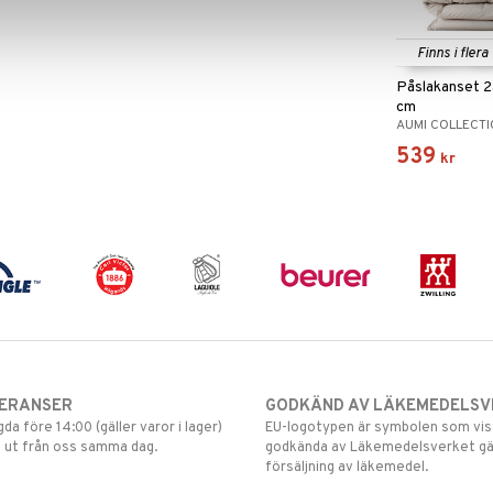
Finns i flera
Påslakanset 
cm
AUMI COLLECT
539
kr
VERANSER
GODKÄND AV LÄKEMEDELSV
gda före 14:00 (gäller varor i lager)
EU-logotypen är symbolen som visar
 ut från oss samma dag.
godkända av Läkemedelsverket gä
försäljning av läkemedel.