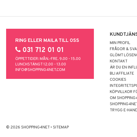
KUNDTJÄN
RING ELLER MAILA TILL OSS
MIN PROFIL
031 712 01 01
FRÅGOR & SV
GLÖMT LÖSE
ÖPPETTIDER: MÅN.-FRE. 9.00 - 15.00
KONTAKT
LUNCHSTÄNGT 12.00 - 13.00
ÄR DU EN INF
INFO@SHOPPING4NET.COM
BLI AFFILIATE
COOKIES
INTEGRITETSP
KÖPVILLKOR F
OM SHOPPING
SHOPPING4NE
TRYGG E-HAN
© 2026 SHOPPING4NET
•
SITEMAP