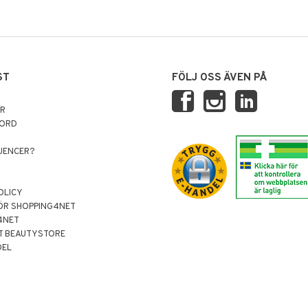
ST
FÖLJ OSS ÄVEN PÅ
AR
NORD
LUENCER?
OLICY
ÖR SHOPPING4NET
4NET
T BEAUTYSTORE
DEL