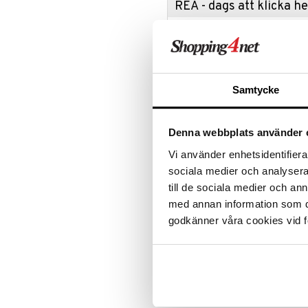
REA - dags att klicka 
Tallrikar
Flaskor
Väskor
Utomhusbelysning
Bäddset
Ugns- & Bakformar
Matlådor
Assietter
Värmare
Kuddar & Täcken
Passa på a
fyllt med 
Uppläggningsfat & Skålar
Termoskannor
Djupa tallrikar
Lakan & Örngott
produkter
Vin- & Bartillbehör
Termosmuggar
Mattallrikar
Rean pågår
favoritprod
Samtycke
TILL REA
Denna webbplats använder 
Produktinfo
Vi använder enhetsidentifierar
Lekfullt mönstrat bäddset av fina
sociala medier och analysera 
påslakan.
till de sociala medier och a
Trådtäthet: 200
med annan information som du 
Storlek: 50x60 cm, 150x210 cm
godkänner våra cookies vid f
Artikelnr
ITN99-1-38
Lägsta pris senaste 30 dagarna: 4