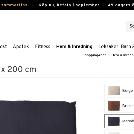
 sommartips
-
Köp nu, betala i september -
45 dagars 
ost
Apotek
Fitness
Hem & Inredning
Leksaker, Barn 
Shopping4net
»
Hem & Inredn
 x 200 cm
Beige 
Brun -
Marinb