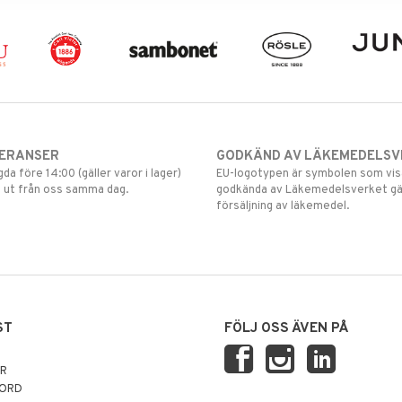
VERANSER
GODKÄND AV LÄKEMEDELSV
gda före 14:00 (gäller varor i lager)
EU-logotypen är symbolen som visar
 ut från oss samma dag.
godkända av Läkemedelsverket gä
försäljning av läkemedel.
ST
FÖLJ OSS ÄVEN PÅ
AR
NORD