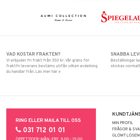
VAD KOSTAR FRAKTEN?
SNABBA LE
Vi erbjuder fri frakt från 350 kr. Vår gräns för
Beställningar la
fraktfri leverans bestäms utifån vilken avdelning
skickas normalt
du handlar från. Läs mer här »
KUNDTJÄN
RING ELLER MAILA TILL OSS
MIN PROFIL
031 712 01 01
FRÅGOR & SV
GLÖMT LÖSE
ÖPPETTIDER: MÅN.-FRE. 9.00 - 15.00