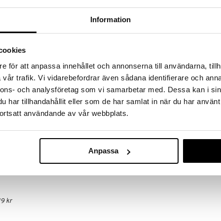
 fram till 31/8-2026, men var snabb - dina
ukter kan fort ta slut!
Information
N »
Finns i flera
cookies
Dra-på-lakan 
e för att anpassa innehållet och annonserna till användarna, tillh
Micro Cotton, det erbjuder exceptionell
cm
knologi för optimal temperatur- och fuktreglering.
vår trafik. Vi vidarebefordrar även sådana identifierare och anna
AUMI COLLECT
nnons- och analysföretag som vi samarbetar med. Dessa kan i sin
299
 madrass
kr
har tillhandahållit eller som de har samlat in när du har använt
ning 550 trådar/10 kv.cm.
ndningsbart, TempSync-teknologi för
ortsatt användande av vår webbplats.
 100 (allergenfri).
program, max 60°C).
Anpassa
9 kr