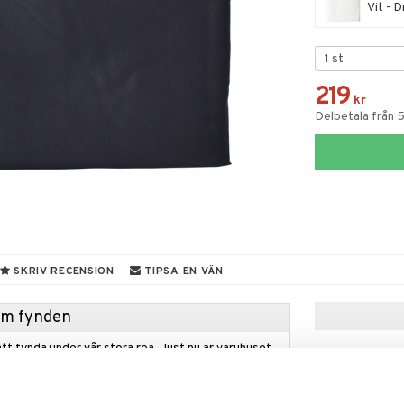
Vit - 
219
kr
Delbetala från 
SKRIV RECENSION
TIPSA EN VÄN
hem fynden
tt fynda under vår stora rea. Just nu är varuhuset
fantastiska reapriser på mängder av spännande
!