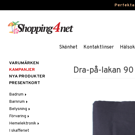
Perfekta
Skönhet
Kontaktlinser
Hälsok
VARUMÄRKEN
Dra-på-lakan 90
KAMPANJER
NYA PRODUKTER
PRESENTKORT
Badrum
Barnrum
Badrumsinredning
Belysning
Badrumstextilier
Barnlampor
Förvaring
Badrumstillbehör
Barnmöbler
Belysningstillbehör
Hemelektronik
Barnrumsdekoration
Lampor
Hängare & krokar
I skafferiet
Barnrumsförvaring
LED-ljus
Hyllor
Ljud
Bordslampor