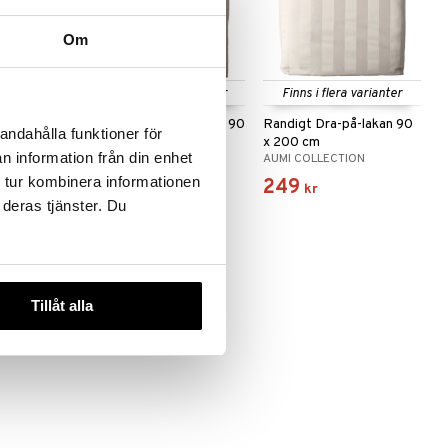
Om
 varianter
Finns i flera varianter
Finns i flera varianter
180 x 200
Jacquard Dra-på-lakan 90
Randigt Dra-på-lakan 90
andahålla funktioner för
x 200 cm
x 200 cm
n information från din enhet
ION
AUMI COLLECTION
AUMI COLLECTION
 tur kombinera informationen
249
249
kr
kr
 deras tjänster. Du
Tillåt alla