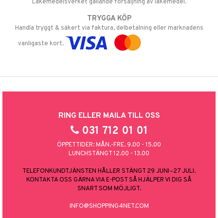
Läkemedelsverket gällande försäljning av läkemedel.
TRYGGA KÖP
Handla tryggt & säkert via faktura, delbetalning eller marknadens
vanligaste kort.
RING ELLER MAILA TILL OSS
031 712 01 01
ÖPPETTIDER: MÅN.-FRE. 9.00 - 15.00
LUNCHSTÄNGT 12.00 - 13.00
TELEFONKUNDTJÄNSTEN HÅLLER STÄNGT 29 JUNI–27 JULI.
KONTAKTA OSS GÄRNA VIA E-POST SÅ HJÄLPER VI DIG SÅ
SNART SOM MÖJLIGT.
INFO@SHOPPING4NET.COM