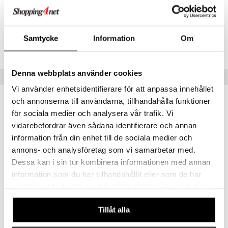
Artikelnr
IBK09-20-XX
Samtycke
Information
Om
Lägsta pris senaste 30 dagarna: 115 kr
Denna webbplats använder cookies
Populära produkter
Vi använder enhetsidentifierare för att anpassa innehållet
och annonserna till användarna, tillhandahålla funktioner
kampanj
-15%
för sociala medier och analysera vår trafik. Vi
vidarebefordrar även sådana identifierare och annan
information från din enhet till de sociala medier och
annons- och analysföretag som vi samarbetar med.
Dessa kan i sin tur kombinera informationen med annan
information som du har tillhandahållit eller som de har
samlat in när du har använt deras tjänster. Du godkänner
Finns i flera varianter
våra cookies vid fortsatt användande av vår webbplats.
Duralex Skål med lock
Eva Skål 24cm
Tillåt alla
DURALEX
BJØRN WIINBLAD