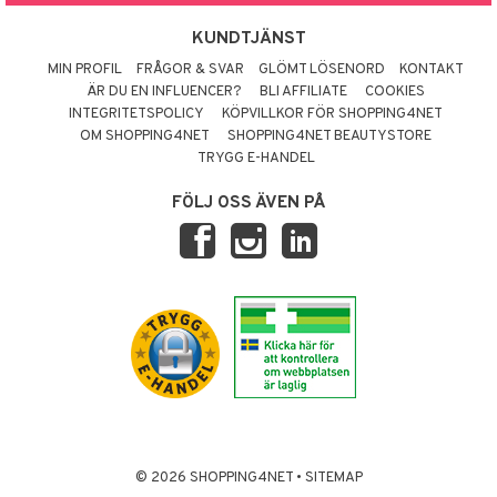
KUNDTJÄNST
MIN PROFIL
FRÅGOR & SVAR
GLÖMT LÖSENORD
KONTAKT
ÄR DU EN INFLUENCER?
BLI AFFILIATE
COOKIES
INTEGRITETSPOLICY
KÖPVILLKOR FÖR SHOPPING4NET
OM SHOPPING4NET
SHOPPING4NET BEAUTYSTORE
TRYGG E-HANDEL
FÖLJ OSS ÄVEN PÅ
© 2026 SHOPPING4NET
•
SITEMAP