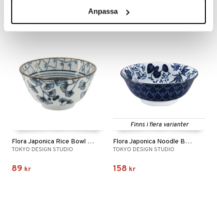
59
595
699
fr.
kr
kr
(
ord.
kr
)
Anpassa
Finns i flera varianter
Flora Japonica Rice Bowl 12cm
Flora Japonica Noodle Bowl 20.3cm
TOKYO DESIGN STUDIO
TOKYO DESIGN STUDIO
89
158
kr
kr