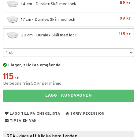
til
89 kr
14 cm - Duralex Skål med lock
vtillbehör
 & Muggar
99 kr
17 cm - Duralex Skål med lock
kknivar
Kryddkvarnar
l- & Grönsaksknivar
ngstillbehör
115 kr
20 cm - Duralex Skål med lock
rbrädor
nnor
cialknivar
way / Outdoor
skor
ar
I lager, skickas omgående
115
lådor
ietter
& Bakformar
kr
Delbetala från 50 kr per månad.
moskannor
pa tallrikar
gningsfat & Skålar
rmosmuggar
LÄGG I KUNDVAGNEN
tallrikar
Bartillbehör
LÄGG TILL PÅ ÖNSKELISTA
SKRIV RECENSION
& Plädar
TIPSA EN VÄN
s
dskuddar
textilier
REA - dags att klicka hem fynden