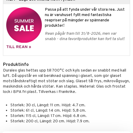
äder
lkar & Matare
änst
Passa på att fynda under vår stora rea. Just
ddset
ör
& Plädar
liv
nu är varuhuset fyllt med fantastiska
 & svar
reapriser på mängder av spännande
dar & Täcken
tilier
Grilltillbehör
produkter!
produkt
an & Örngott
Rean pågår fram till 31/8-2026, men var
elningen
snabb - dina favoritprodukter kan fort ta slut!
& insektsskydd
TILL REAN »
tik
dskuddar
k
Produktinfo
textilier
rdsredskap
Duralex glas hettas upp till 700°C och kyls sedan av snabbt med kall
ddset
sbelysning
luft. Då uppstår en väl beräknad spänning i glaset, som gör glaset
motståndskraftigt mot stötar och slag. Glaset tål frys, mikrovågsugn,
dar & Täcken
e
maskindisk och hårda stötar. Kan staplas. Material: Glas och frostat
lock i BPA fri plast. Tillverkas i Frankrike.
an & Örngott
Storlek: 30 cl, Längd: 11 cm. Höjd: 4.7 cm.
Storlek: 61 cl, Längd: 14 cm. Höjd: 5,8 cm.
Storlek: 115 cl, Längd: 17 cm. Höjd: 6.8 cm.
Storlek: 200 cl, Längd: 20 cm. Höjd: 7.9 cm.