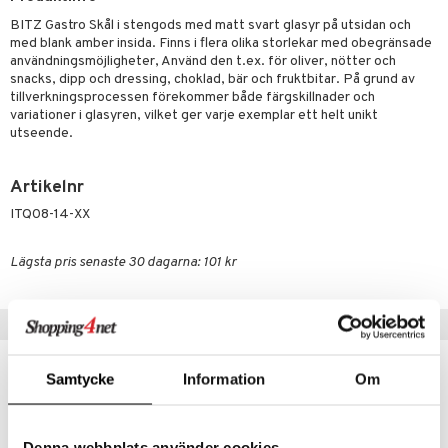
äder
lkar & Matare
änst
BITZ Gastro Skål i stengods med matt svart glasyr på utsidan och
ddset
med blank amber insida. Finns i flera olika storlekar med obegränsade
ör
& Plädar
liv
 & svar
användningsmöjligheter, Använd den t.ex. för oliver, nötter och
dar & Täcken
tilier
Grilltillbehör
snacks, dipp och dressing, choklad, bär och fruktbitar. På grund av
produkt
tillverkningsprocessen förekommer både färgskillnader och
an & Örngott
variationer i glasyren, vilket ger varje exemplar ett helt unikt
elningen
utseende.
& insektsskydd
tik
dskuddar
k
Artikelnr
ITQ08-14-XX
textilier
rdsredskap
ddset
sbelysning
Lägsta pris senaste 30 dagarna: 101 kr
dar & Täcken
e
an & Örngott
Populära produkter
kampanj
-15%
Samtycke
Information
Om
Denna webbplats använder cookies