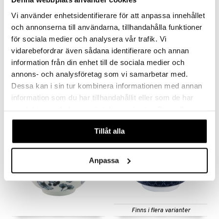
Vi använder enhetsidentifierare för att anpassa innehållet
och annonserna till användarna, tillhandahålla funktioner
för sociala medier och analysera vår trafik. Vi
Finns i flera varianter
vidarebefordrar även sådana identifierare och annan
information från din enhet till de sociala medier och
Duralex Skål med lock
Eva Skål 24cm
DURALEX
BJØRN WIINBLAD
annons- och analysföretag som vi samarbetar med.
Dessa kan i sin tur kombinera informationen med annan
59
595
699
fr.
kr
kr
(
ord.
kr
)
information som du har tillhandahållit eller som de har
samlat in när du har använt deras tjänster. Du godkänner
våra cookies vid fortsatt användande av vår webbplats.
Tillåt alla
Anpassa
Finns i flera varianter