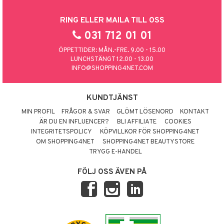
RING ELLER MAILA TILL OSS
031 712 01 01
ÖPPETTIDER: MÅN.-FRE. 9.00 - 15.00
LUNCHSTÄNGT 12.00 - 13.00
INFO@SHOPPING4NET.COM
KUNDTJÄNST
MIN PROFIL
FRÅGOR & SVAR
GLÖMT LÖSENORD
KONTAKT
ÄR DU EN INFLUENCER?
BLI AFFILIATE
COOKIES
INTEGRITETSPOLICY
KÖPVILLKOR FÖR SHOPPING4NET
OM SHOPPING4NET
SHOPPING4NET BEAUTYSTORE
TRYGG E-HANDEL
FÖLJ OSS ÄVEN PÅ