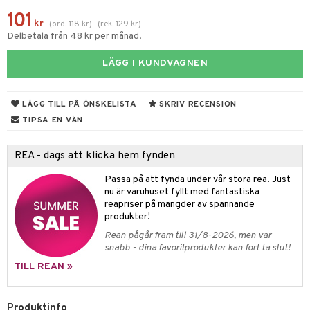
til
101
vtillbehör
kr
 & Muggar
(
ord.
118
kr
)
(
rek.
129
kr
)
Delbetala från 48 kr per månad.
kknivar
Kryddkvarnar
LÄGG I KUNDVAGNEN
l- & Grönsaksknivar
ngstillbehör
rbrädor
nnor
LÄGG TILL PÅ ÖNSKELISTA
SKRIV RECENSION
cialknivar
TIPSA EN VÄN
way / Outdoor
skor
ar
REA - dags att klicka hem fynden
lådor
ietter
& Bakformar
Passa på att fynda under vår stora rea. Just
nu är varuhuset fyllt med fantastiska
moskannor
pa tallrikar
gningsfat & Skålar
reapriser på mängder av spännande
rmosmuggar
tallrikar
produkter!
Bartillbehör
Rean pågår fram till 31/8-2026, men var
snabb - dina favoritprodukter kan fort ta slut!
TILL REAN »
& Plädar
s
dskuddar
textilier
Produktinfo