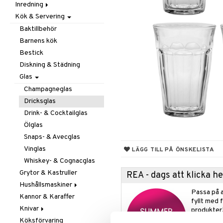
Inredning
Barnrumstextilier
Ljuslyktor & Ljusstakar
Småförvaring
Taklampor
Kök & Servering
Utomhusbelysning
Dekoration
Småförvaring & Korgar
Doftljus & Doftspridare
Väskor
Böcker
Baktillbehör
Förvaring & Hyllor
Figurer & Skulpturer
Barnens kök
Juldekoration
Klockor
Hängare & Krokar
Bestick
Ljuslyktor & Ljusstakar
Krukor
Hyllor
Diskning & Städning
Småmöbler
Metal Art
Småförvaring & Korgar
Glas
Väggdekorationer
Champagneglas
Vaser
Dricksglas
Drink- & Cocktailglas
Ölglas
Snaps- & Avecglas
Vinglas
LÄGG TILL PÅ ÖNSKELISTA
Whiskey- & Cognacglas
Grytor & Kastruller
REA - dags att klicka 
Hushållsmaskiner
Passa på a
Kannor & Karaffer
Brödrostar
fyllt med 
Knivar
Kaffe, Te & Espresso
produkter
Köksförvaring
Mixer & Elvispar
Brödknivar