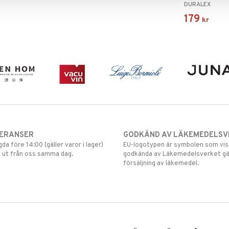
DURALEX
179
kr
VERANSER
GODKÄND AV LÄKEMEDELSV
gda före 14:00 (gäller varor i lager)
EU-logotypen är symbolen som visar
 ut från oss samma dag.
godkända av Läkemedelsverket gä
försäljning av läkemedel.