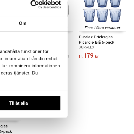
Om
 varianter
Finns i flera varianter
Finns i flera varianter
sglas
All About You 2-pack
Duralex Dricksglas
ck
Picardie Blå 6-pack
KOSTA BODA
DURALEX
andahålla funktioner för
295
179
(
ord.
314
kr
)
fr.
kr
fr.
kr
n information från din enhet
 tur kombinera informationen
 deras tjänster. Du
Tillåt alla
sglas
 6-pack