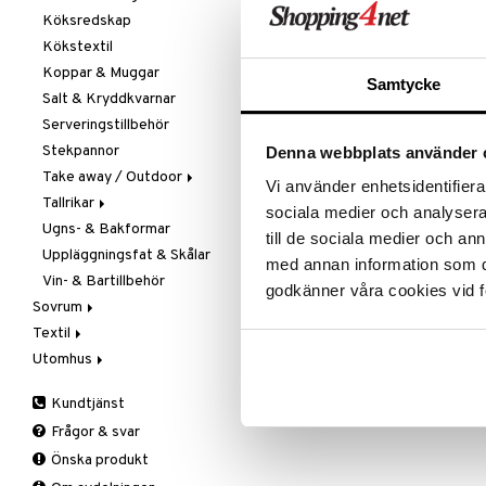
Rean pågår
Köksredskap
Övriga maskiner
Knivset
favoritprod
Kökstextil
Vattenkokare
Knivslipar och Brynen
TILL REA
Koppar & Muggar
Knivtillbehör
Samtycke
Salt & Kryddkvarnar
Kockknivar
Produktinfo
Serveringstillbehör
Skal- & Grönsaksknivar
Duralex glas hettas upp till 700°
Stekpannor
Skärbrädor
Denna webbplats använder 
en väl beräknad spänning i glase
Take away / Outdoor
Specialknivar
slag. Glasen tål frys, mikrovågsu
Vi använder enhetsidentifierar
Tallrikar
Flaskor
Tillverkas i Frankrike.
sociala medier och analysera 
Finns i flera olika storlekar.
Ugns- & Bakformar
Matlådor
Assietter
till de sociala medier och a
Uppläggningsfat & Skålar
Termoskannor
Djupa tallrikar
med annan information som du 
Artikelnr
Vin- & Bartillbehör
Termosmuggar
Mattallrikar
godkänner våra cookies vid f
Sovrum
ITL05-36-XX
Textil
Filtar & Plädar
Utomhus
Prydnadskuddar
Badrumstextilier
Lägsta pris senaste 30 dagarna: 2
Sängkläder
Dukar
Fågelholkar & Matare
Kundtjänst
Tillbehör
Filtar & Plädar
Friluftsliv
Bäddset
Frågor & svar
Kökstextilier
Grill & Grilltillbehör
Kuddar & Täcken
Önska produkt
Mattor
Krukor
Lakan & Örngott