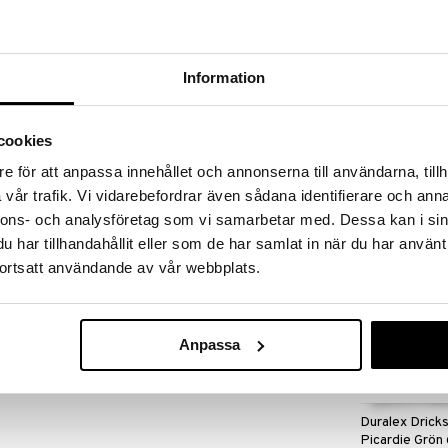
 fram till 31/8-2026, men var snabb - dina
ukter kan fort ta slut!
N »
Information
Finns i flera
Duralex Drick
C och kyls sedan av snabbt med kall luft. Då uppstår
cookies
Picardie 6-pa
t, som gör glaset motståndskraftigt mot stötar och
DURALEX
gn, maskindisk, värmeväxling och hårda stötar.
e för att anpassa innehållet och annonserna till användarna, tillh
159
fr.
kr
vår trafik. Vi vidarebefordrar även sådana identifierare och anna
nnons- och analysföretag som vi samarbetar med. Dessa kan i sin
har tillhandahållit eller som de har samlat in när du har använt
ortsatt användande av vår webbplats.
29 kr
Anpassa
Duralex Drick
Picardie Grön