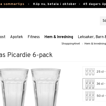
ta sommartips
-
Köp nu, betala i oktober -
45 dagars ö
ost
Apotek
Fitness
Hem & Inredning
Leksaker, Barn 
Shopping4net
»
Hem & Inredning
as Picardie 6-pack
25 cl 
36 cl -
50 cl 