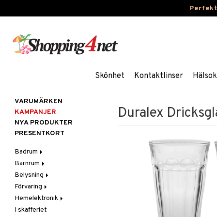
Perfek
Skönhet
Kontaktlinser
Hälsok
VARUMÄRKEN
Duralex Dricksgl
KAMPANJER
NYA PRODUKTER
PRESENTKORT
Badrum
Barnrum
Badrumsinredning
Belysning
Badrumstextilier
Barnlampor
Förvaring
Badrumstillbehör
Barnmöbler
Belysningstillbehör
Hemelektronik
Barnrumsdekoration
Lampor
Hängare & krokar
I skafferiet
Barnrumsförvaring
LED-ljus
Hyllor
Ljud
Bordslampor