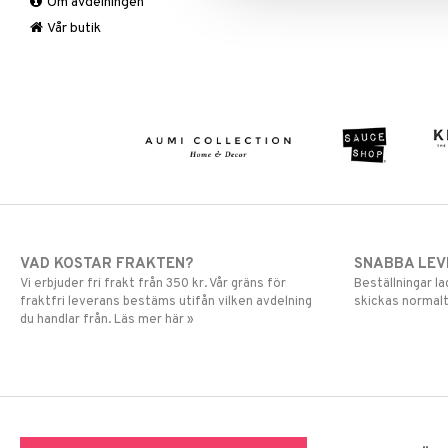
Om avdelningen
Övrigt
Mygg- & insektsskydd
Prydnadskuddar
Picknick
Vår butik
Sovrumstextilier
Trädgårdsredskap
Väskor
Utomhusbelysning
Bäddset
Värmare
Kuddar & Täcken
Lakan & Örngott
VAD KOSTAR FRAKTEN?
SNABBA LE
Vi erbjuder fri frakt från 350 kr. Vår gräns för
Beställningar la
fraktfri leverans bestäms utifån vilken avdelning
skickas normalt
du handlar från. Läs mer här »