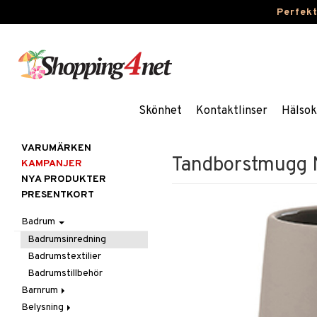
Perfek
Skönhet
Kontaktlinser
Hälsok
VARUMÄRKEN
Tandborstmugg 
KAMPANJER
NYA PRODUKTER
PRESENTKORT
Badrum
Badrumsinredning
Badrumstextilier
Badrumstillbehör
Barnrum
Belysning
Barnlampor