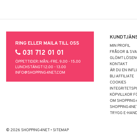
KUNDTJÄN
RING ELLER MAILA TILL OSS
MIN PROFIL
031 712 01 01
FRÅGOR & SV
GLÖMT LÖSE
ÖPPETTIDER: MÅN.-FRE. 9.00 - 15.00
KONTAKT
LUNCHSTÄNGT 12.00 - 13.00
ÄR DU EN INF
INFO@SHOPPING4NET.COM
BLI AFFILIATE
COOKIES
INTEGRITETSP
KÖPVILLKOR F
OM SHOPPING
SHOPPING4NE
TRYGG E-HAN
© 2026 SHOPPING4NET
•
SITEMAP