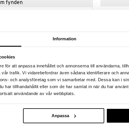
hem fynden
tt fynda under vår stora rea. Just nu är varuhuset
fantastiska reapriser på mängder av spännande
!
 fram till 31/8-2026, men var snabb - dina
ukter kan fort ta slut!
Information
N »
cookies
Finns i flera
e för att anpassa innehållet och annonserna till användarna, tillh
Sono Pedalhi
 stengods från den prisbelönta badrumsserien
vår trafik. Vi vidarebefordrar även sådana identifierare och anna
fär
BLOMUS
nnons- och analysföretag som vi samarbetar med. Dessa kan i sin
ch-yta som och ett mjukt formspråk som behagar
699
fr.
kr
har tillhandahållit eller som de har samlat in när du har använt
ortsatt användande av vår webbplats.
 släta look, sina rena linjer och mjuka beröringsytor
gn
s viktigaste rum för välbefinnande, när det
jälv och få välbehövligt andrum.
Anpassa
mas Dudzinski det enkla, ärliga och karaktärsfulla