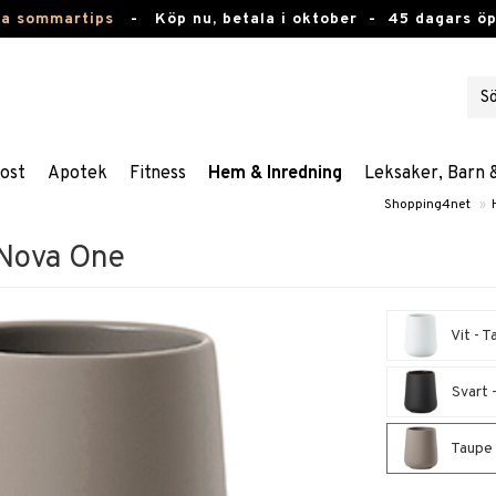
ta sommartips
-
Köp nu, betala i oktober -
45 dagars ö
ost
Apotek
Fitness
Hem & Inredning
Leksaker, Barn 
Shopping4net
»
Nova One
Vit - 
Svart 
Taupe 