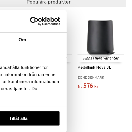
Populära produkter
Om
 varianter
Finns i flera varianter
Finns i flera varianter
andahålla funktioner för
nk/Sophink
Vipo Duschskrapa
Pedalhink Nova 3L
n information från din enhet
BLOMUS
ZONE DENMARK
 tur kombinera informationen
338
576
fr.
kr
fr.
kr
 deras tjänster. Du
Tillåt alla