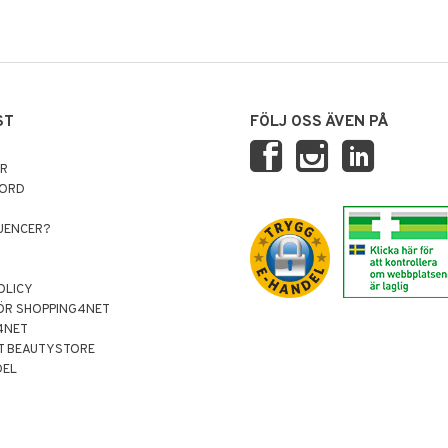
ST
FÖLJ OSS ÄVEN PÅ
AR
NORD
LUENCER?
OLICY
ÖR SHOPPING4NET
4NET
T BEAUTYSTORE
DEL