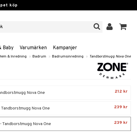
ppet köp
& Baby
Varumärken
Kampanjer
Hem & Inredning
»
Badrum
»
Badrumsinredning
»
Tandborstmugg Nova One
212 kr
Tandborstmugg Nova One
239 kr
- Tandborstmugg Nova One
239 kr
- Tandborstmugg Nova One