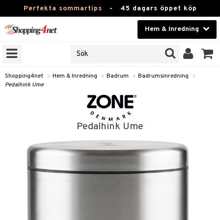
Perfekta sommartips
-
45 dagars öppet köp
Hem & Inredning
RKEN
Skönhet
JER
ODUKTER
Kontaktlinser
Shopping4net
»
Hem & Inredning
»
Badrum
»
Badrumsinredning
»
Pedalhink Ume
TKORT
Hälsokost
Apotek
Pedalhink Ume
sinredning
Fitness
textilier
Hem & Inredning
stillbehör
Leksaker, Barn & Baby
Varumärken
g
mpor
Kampanjer
g
bler
ngstillbehör