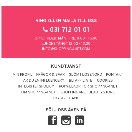
RING ELLER MAILA TILL OSS
031 712 01 01
ÖPPETTIDER: MÅN.-FRE. 9.00 - 15.00
LUNCHSTÄNGT 12.00 - 13.00
INFO@SHOPPING4NET.COM
KUNDTJÄNST
MIN PROFIL
FRÅGOR & SVAR
GLÖMT LÖSENORD
KONTAKT
ÄR DU EN INFLUENCER?
BLI AFFILIATE
COOKIES
INTEGRITETSPOLICY
KÖPVILLKOR FÖR SHOPPING4NET
OM SHOPPING4NET
SHOPPING4NET BEAUTYSTORE
TRYGG E-HANDEL
FÖLJ OSS ÄVEN PÅ