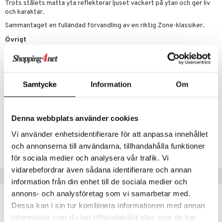
Trots stålets matta yta reflekterar ljuset vackert på ytan och ger liv
och karaktär.
Sammantaget en fulländad förvandling av en riktig Zone-klassiker.
Övrigt
Kapacitet 400 cl
Diameter 19.5 cm
Höjd 22cm
Samtycke
Information
Om
Artikelnr
Denna webbplats använder cookies
IUB64-1-TL
Vi använder enhetsidentifierare för att anpassa innehållet
Lägsta pris senaste 30 dagarna: 1445 kr
och annonserna till användarna, tillhandahålla funktioner
för sociala medier och analysera vår trafik. Vi
vidarebefordrar även sådana identifierare och annan
Populära produkter
information från din enhet till de sociala medier och
annons- och analysföretag som vi samarbetar med.
Dessa kan i sin tur kombinera informationen med annan
information som du har tillhandahållit eller som de har