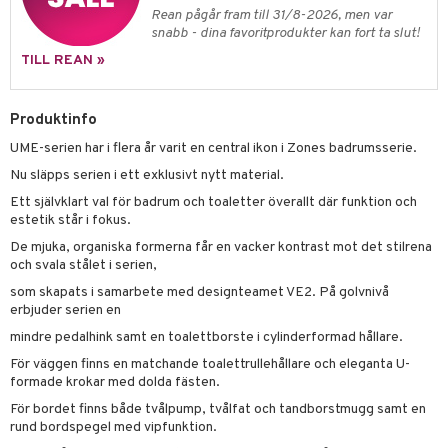
Rean pågår fram till 31/8-2026, men var
snabb - dina favoritprodukter kan fort ta slut!
TILL REAN »
Produktinfo
UME-serien har i flera år varit en central ikon i Zones badrumsserie.
Nu släpps serien i ett exklusivt nytt material.
Ett självklart val för badrum och toaletter överallt där funktion och
estetik står i fokus.
De mjuka, organiska formerna får en vacker kontrast mot det stilrena
och svala stålet i serien,
som skapats i samarbete med designteamet VE2. På golvnivå
erbjuder serien en
mindre pedalhink samt en toalettborste i cylinderformad hållare.
För väggen finns en matchande toalettrullehållare och eleganta U-
formade krokar med dolda fästen.
För bordet finns både tvålpump, tvålfat och tandborstmugg samt en
rund bordspegel med vipfunktion.