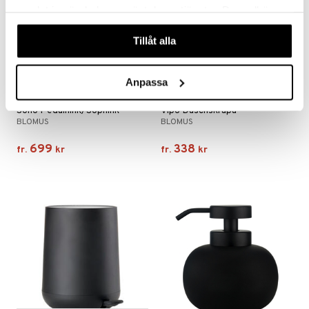
samlat in när du har använt deras tjänster. Du godkänner
våra cookies vid fortsatt användande av vår webbplats.
Tillåt alla
Anpassa
Finns i flera varianter
Finns i flera varianter
Sono Pedalhink/Sophink
Vipo Duschskrapa
BLOMUS
BLOMUS
699
338
fr.
kr
fr.
kr