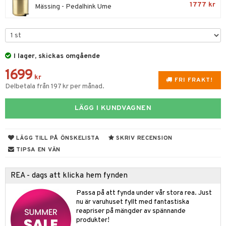
fe, Te & Espresso
dskuddar
k
1777 kr
Mässing - Pedalhink Ume
ps- & Avecglas
er & Elvispar
dknivar
rvaring
textilier
rdsredskap
glas
iga maskiner
vset
ddset
dskap
sbelysning
skey- & Cognacglas
tenkokare
vslipar och Brynen
dar & Täcken
til
e
I lager, skickas omgående
vtillbehör
an & Örngott
1699
 & Muggar
kr
FRI FRAKT!
kknivar
Delbetala från 197 kr per månad.
Kryddkvarnar
l- & Grönsaksknivar
ngstillbehör
LÄGG I KUNDVAGNEN
rbrädor
nnor
cialknivar
LÄGG TILL PÅ ÖNSKELISTA
SKRIV RECENSION
way / Outdoor
TIPSA EN VÄN
skor
ar
REA - dags att klicka hem fynden
lådor
ietter
& Bakformar
Passa på att fynda under vår stora rea. Just
moskannor
pa tallrikar
gningsfat & Skålar
nu är varuhuset fyllt med fantastiska
rmosmuggar
reapriser på mängder av spännande
tallrikar
Bartillbehör
produkter!