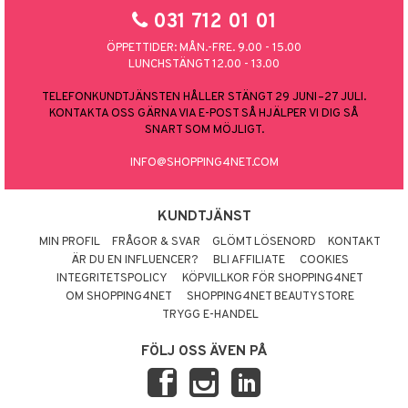
031 712 01 01
ÖPPETTIDER: MÅN.-FRE. 9.00 - 15.00
LUNCHSTÄNGT 12.00 - 13.00
TELEFONKUNDTJÄNSTEN HÅLLER STÄNGT 29 JUNI–27 JULI.
KONTAKTA OSS GÄRNA VIA E-POST SÅ HJÄLPER VI DIG SÅ
SNART SOM MÖJLIGT.
INFO@SHOPPING4NET.COM
KUNDTJÄNST
MIN PROFIL
FRÅGOR & SVAR
GLÖMT LÖSENORD
KONTAKT
ÄR DU EN INFLUENCER?
BLI AFFILIATE
COOKIES
INTEGRITETSPOLICY
KÖPVILLKOR FÖR SHOPPING4NET
OM SHOPPING4NET
SHOPPING4NET BEAUTYSTORE
TRYGG E-HANDEL
FÖLJ OSS ÄVEN PÅ