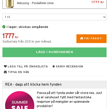
fe, Te & Espresso
dskuddar
k
1777 kr
Mässing - Pedalhink Ume
ps- & Avecglas
er & Elvispar
dknivar
rvaring
textilier
rdsredskap
glas
iga maskiner
vset
ddset
dskap
sbelysning
skey- & Cognacglas
tenkokare
vslipar och Brynen
dar & Täcken
til
e
I lager, skickas omgående
vtillbehör
an & Örngott
1777
 & Muggar
kr
FRI FRAKT!
kknivar
Delbetala från 205 kr per månad.
Kryddkvarnar
l- & Grönsaksknivar
ngstillbehör
LÄGG I KUNDVAGNEN
rbrädor
nnor
cialknivar
LÄGG TILL PÅ ÖNSKELISTA
SKRIV RECENSION
way / Outdoor
TIPSA EN VÄN
skor
ar
REA - dags att klicka hem fynden
lådor
ietter
& Bakformar
Passa på att fynda under vår stora rea. Just
moskannor
pa tallrikar
gningsfat & Skålar
nu är varuhuset fyllt med fantastiska
rmosmuggar
reapriser på mängder av spännande
tallrikar
Bartillbehör
produkter!