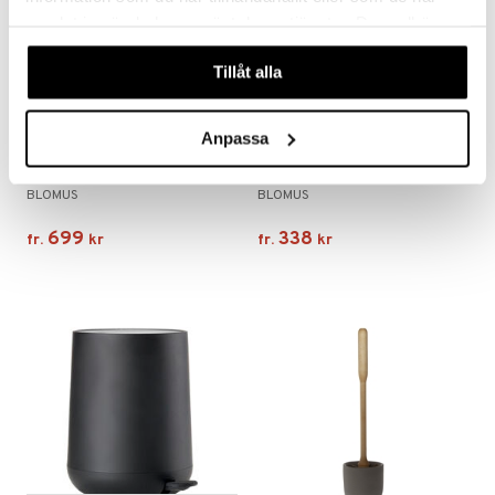
samlat in när du har använt deras tjänster. Du godkänner
våra cookies vid fortsatt användande av vår webbplats.
Tillåt alla
Anpassa
Finns i flera varianter
Finns i flera varianter
Sono Pedalhink/Sophink
Vipo Duschskrapa
BLOMUS
BLOMUS
699
338
fr.
kr
fr.
kr