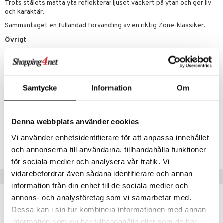
Trots stålets matta yta reflekterar ljuset vackert på ytan och ger liv
och karaktär.
Sammantaget en fulländad förvandling av en riktig Zone-klassiker.
Övrigt
Kapacitet 400 cl
Diameter 19.5 cm
Höjd 22cm
Samtycke
Information
Om
Artikelnr
Denna webbplats använder cookies
IUB64-1-MF
Vi använder enhetsidentifierare för att anpassa innehållet
Lägsta pris senaste 30 dagarna: 1511 kr
och annonserna till användarna, tillhandahålla funktioner
för sociala medier och analysera vår trafik. Vi
vidarebefordrar även sådana identifierare och annan
Populära produkter
information från din enhet till de sociala medier och
annons- och analysföretag som vi samarbetar med.
Dessa kan i sin tur kombinera informationen med annan
information som du har tillhandahållit eller som de har