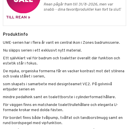
Rean pågår fram till 31/8-2026, men var
snabb - dina favoritprodukter kan fort ta slut!
TILL REAN »
Produktinfo
UME-serien har i flera år varit en central ikon i Zones badrumsserie.
Nu släpps serien i ett exklusivt nytt material.
Ett självklart val för badrum och toaletter överallt där funktion och
estetik står i fokus.
De mjuka, organiska formerna får en vacker kontrast mot det stilrena
och svala stålet i serien,
som skapats i samarbete med designteamet VE2. På golvnivå
erbjuder serien en
mindre pedalhink samt en toalettborste i cylinderformad hållare.
För väggen finns en matchande toalettrullehållare och eleganta U-
formade krokar med dolda fästen.
För bordet finns både tvålpump, tvålfat och tandborstmugg samt en
rund bordspegel med vipfunktion.