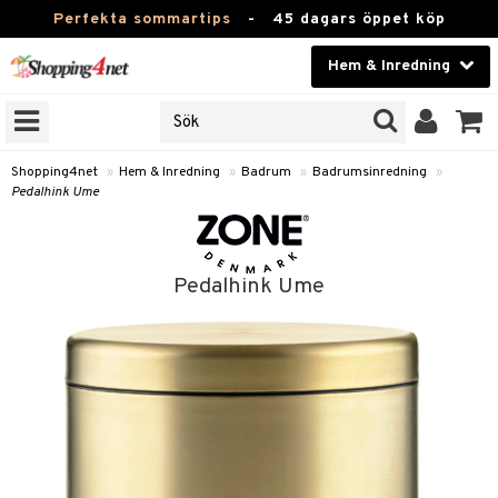
Perfekta sommartips
-
45 dagars öppet köp
Hem & Inredning
RKEN
Skönhet
JER
ODUKTER
Kontaktlinser
Shopping4net
»
Hem & Inredning
»
Badrum
»
Badrumsinredning
»
Pedalhink Ume
TKORT
Hälsokost
Apotek
Pedalhink Ume
sinredning
Fitness
textilier
Hem & Inredning
stillbehör
Leksaker, Barn & Baby
Varumärken
g
mpor
Kampanjer
g
bler
ngstillbehör